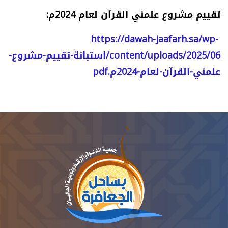
تقييم مشروع علمني القرآن لعام 2024م:
https://dawah-jaafarh.sa/wp-
content/uploads/2025/06/استبانة-تقييم-مشروع-
علمني-القرآن-لعام-2024م.pdf