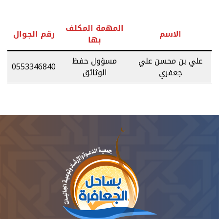
المهمة المكلف
الاسم
رقم الجوال
بها
علي بن محسن علي
مسؤول حفظ
0553346840
جعفري
الوثائق